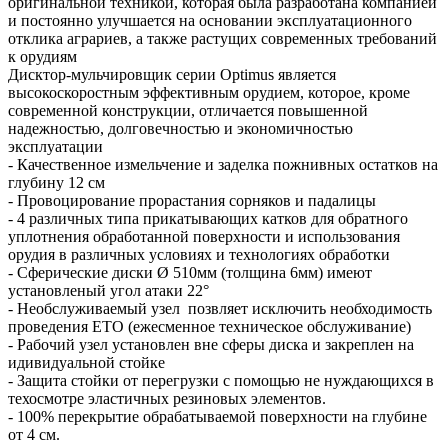
оригинальной техникой, которая была разработана компанией
и постоянно улучшается на основании эксплуатационного
отклика аграриев, а также растущих современных требований
к орудиям
Дисктор-мульчировщик серии Optimus является
высокоскоростным эффективным орудием, которое, кроме
современной конструкции, отличается повышенной
надежностью, долговечностью и экономичностью
эксплуатации
- Качественное измельчение и заделка пожнивных остатков на
глубину 12 см
- Провоцирование прорастания сорняков и падалицы
- 4 различных типа прикатывающих катков для обратного
уплотнения обработанной поверхности и использования
орудия в различных условиях и технологиях обработки
- Сферические диски Ø 510мм (толщина 6мм) имеют
установленый угол атаки 22°
- Необслуживаемый узел позвляет исключить необходимость
проведения ЕТО (ежесменное техническое обслуживание)
- Рабочий узел установлен вне сферы диска и закреплен на
идивидуальной стойке
- Защита стойки от перегрузки с помощью не нуждающихся в
техосмотре эластичных резиновых элементов.
- 100% перекрытие обрабатываемой поверхности на глубине
от 4 см.