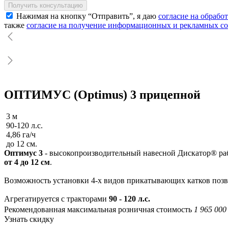
Получить консультацию
Нажимая на кнопку “Отправить”, я даю
согласие на обрабо
также
согласие на получение информационных и рекламных с
ОПТИМУС (Optimus) 3 прицепной
3 м
90-120 л.с.
4,86 га/ч
до 12 см.
Оптимус 3
- высокопроизводительный навесной Дискатор® раб
от 4 до 12 см
.
Возможность установки 4-х видов прикатывающих катков позво
Агрегатируется с тракторами
90 - 120 л.с.
Рекомендованная максимальная розничная стоимость
1 965 000
Узнать скидку