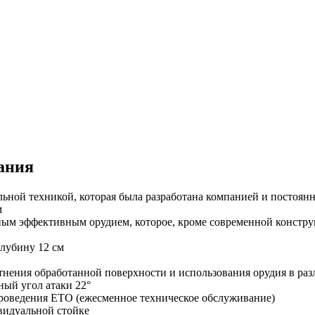
ания
ной техникой, которая была разработана компанией и постоянн
м
ным эффективным орудием, которое, кроме современной констр
глубину 12 см
тнения обработанной поверхности и использования орудия в ра
ный угол атаки 22°
роведения ЕТО (ежесменное техническое обслуживание)
ивидуальной стойке