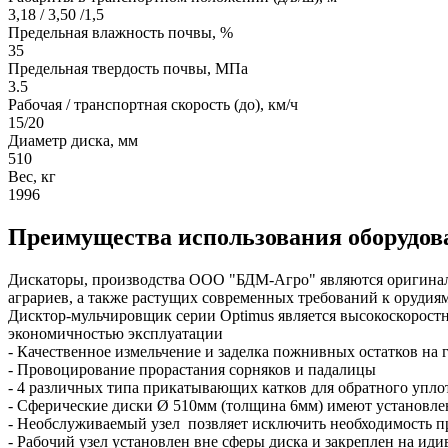
3,18 / 3,50 /1,5
Предельная влажность почвы, %
35
Предельная твердость почвы, МПа
3.5
Рабочая / транспортная скорость (до), км/ч
15/20
Диаметр диска, мм
510
Вес, кг
1996
Преимущества использования оборудов
Дискаторы, производства ООО "БДМ-Агро" являются оригиналь
аграриев, а также растущих современных требований к орудия
Дисктор-мульчировщик серии Optimus является высокоскорост
экономичностью эксплуатации
- Качественное измельчение и заделка пожнивных остатков на 
- Провоцирование прорастания сорняков и падалицы
- 4 различных типа прикатывающих катков для обратного упло
- Сферические диски Ø 510мм (толщина 6мм) имеют установле
- Необслуживаемый узел позвляет исключить необходимость п
- Рабочий узел установлен вне сферы диска и закреплен на ид