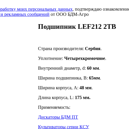
обработку моих персональных данных
, подтверждаю ознакомлени
 и рекламных сообщений
от ООО БДМ-Агро
Подшипник LEF212 2TB
Страна производителя:
Сербия
.
Уплотнение:
Четырехкромочное
.
Внутренний диаметр, d:
60 мм
.
Ширина подшипника, B:
65мм
.
Ширина корпуса, A:
48 мм
.
Длина корпуса, L:
175 мм.
Применяемость:
Дискаторы БДМ ПТ
Культиваторы серии КСУ