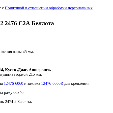
е с
Политикой в отношении обработки персональных
2 2476 С2А Беллота
пления лапы 45 мм.
4, Кусто ,Диас, Апшеронск.
культиваторной 215 мм.
ма
12476-6060
и зажима
12476-6060R
для крепления
на раму 60х40.
к 2474-2 Беллота.