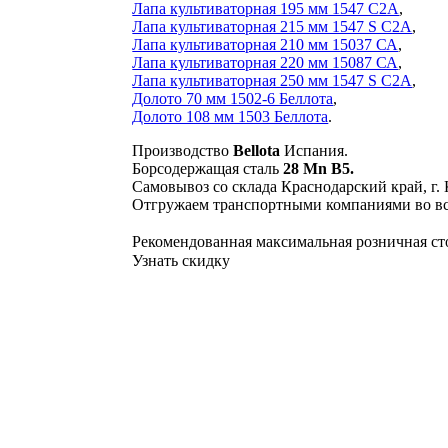
Лапа культиваторная 195 мм 1547 С2А
,
Лапа культиваторная 215 мм 1547 S C2A
,
Лапа культиваторная 210 мм 15037 СА
,
Лапа культиваторная 220 мм 15087 СА
,
Лапа культиваторная 250 мм 1547 S C2A
,
Долото 70 мм 1502-6 Беллота
,
Долото 108 мм 1503 Беллота
.
Производство
Bellota
Испания.
Борсодержащая сталь
28 Mn B5.
Самовывоз со склада Краснодарский край, г.
Отгружаем транспортными компаниями во вс
Рекомендованная максимальная розничная с
Узнать скидку