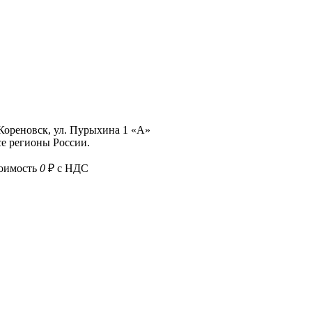
 Кореновск, ул. Пурыхина 1 «А»
е регионы России.
тоимость
0
₽ с НДС