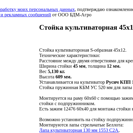
обработку моих персональных данных
, подтверждаю ознакомлени
 и рекламных сообщений
от ООО БДМ-Агро
Стойка культиваторная 45х1
Стойка культиватороная S-образная 45х12.
Технические характеристики:
Расстояние между двумя отверстиями для кре
Ширина стойки
45 мм
, толщина
12 мм.
Вес
5,130 кг.
Высота
609 мм.
Устанавливается на культиватор
Русич КПП 1
Стойка пружинная КБМ УС 520 мм для лапы 
Монтируется на раму 60х60 с помощью зажи
стойки с подпружинником.
Есть зажим 12476 60х40 для монтажа стойки 
Возможно установить на стойку подпружинни
Монтируются лапы стрельчатые Беллота:
Лапа культиваторная 130 мм 1553 С2А
,