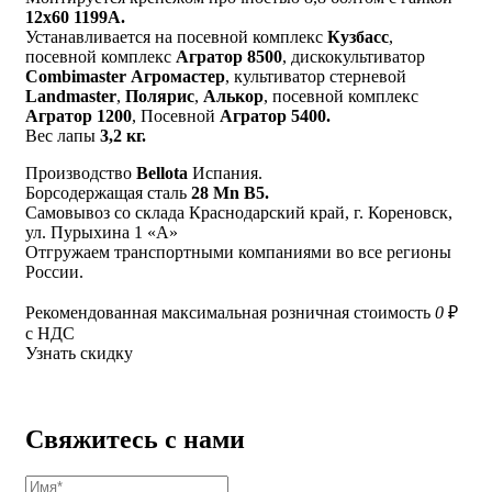
12х60 1199А.
Устанавливается на посевной комплекс
Кузбасс
,
посевной комплекс
Агратор 8500
, дискокультиватор
Combimaster Агромастер
, культиватор стерневой
Landmaster
,
Полярис
,
Алькор
, посевной комплекс
Агратор 1200
, Посевной
Агратор 5400.
Вес лапы
3,2 кг.
Производство
Bellota
Испания.
Борсодержащая сталь
28 Mn B5.
Самовывоз со склада Краснодарский край, г. Кореновск,
ул. Пурыхина 1 «А»
Отгружаем транспортными компаниями во все регионы
России.
Рекомендованная максимальная розничная стоимость
0
₽
с НДС
Узнать скидку
Свяжитесь с нами