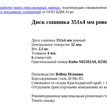
обработку моих персональных данных
, подтверждаю ознакомлени
 и рекламных сообщений
от ООО БДМ-Агро
Диск сошника 351х4 мм ровн
Диск сошника
351х4 мм
ровный.
Центральное отверстие
32 мм.
Вес
2,3 кг.
Толщина
4 мм.
6
отверстий.
Оригинальный номер
Kuhn N02502A0, 02502
Производство
Bellota Испания.
Борсодержащая сталь 28 Mn B5.
Самовывоз со склада Краснодарский край, г.
Отгружаем транспортными компаниями во вс
Рекомендованная максимальная розничная с
Узнать скидку