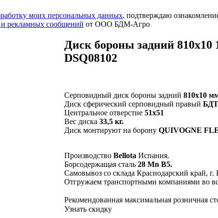
обработку моих персональных данных
, подтверждаю ознакомлени
 и рекламных сообщений
от ООО БДМ-Агро
Диск бороны задний 810х10 
DSQ08102
Серповидный диск бороны задний
810х10 мм
Диск сферический серповидный правый
БДТ-
Центральное отверстие
51х51
Вес диска
33,5 кг.
Диск монтируют на борону
QUIVOGNE FLEO-
Производство
Bellota
Испания.
Борсодержащая сталь
28 Mn B5.
Самовывоз со склада Краснодарский край, г.
Отгружаем транспортными компаниями во вс
Рекомендованная максимальная розничная с
Узнать скидку