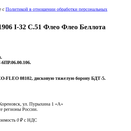
е с
Политикой в отношении обработки персональных
1906 I-32 C.51 Флео Флео Беллота
.
6ПР.06.00.106.
FLEO 08102, дисковую тяжелую борону БДТ-5.
 Кореновск, ул. Пурыхина 1 «А»
е регионы России.
тоимость
0
₽ с НДС