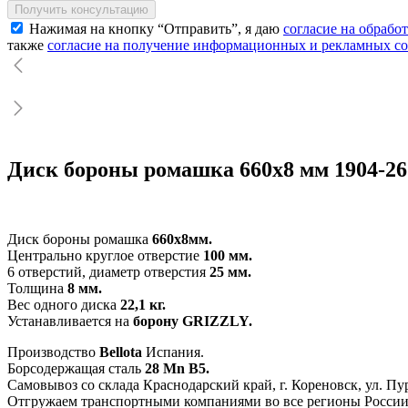
Получить консультацию
Нажимая на кнопку “Отправить”, я даю
согласие на обрабо
также
согласие на получение информационных и рекламных с
Диск бороны ромашка 660х8 мм 1904-2
Диск бороны ромашка
660х8мм.
Центрально круглое отверстие
100 мм.
6 отверстий, диаметр отверстия
25 мм.
Толщина
8 мм.
Вес одного диска
22,1 кг.
Устанавливается на
борону GRIZZLY.
Производство
Bellota
Испания.
Борсодержащая сталь
28 Mn B5.
Самовывоз со склада Краснодарский край, г. Кореновск, ул. П
Отгружаем транспортными компаниями во все регионы России