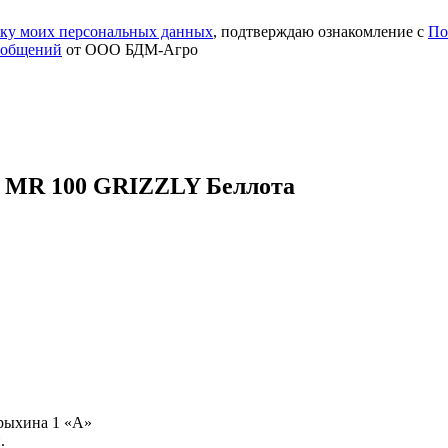
тку моих персональных данных
, подтверждаю ознакомление с
По
ообщений
от ООО БДМ-Агро
6 MR 100 GRIZZLY Беллота
урыхина 1 «А»
.