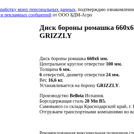
обработку моих персональных данных
, подтверждаю ознакомлени
 и рекламных сообщений
от ООО БДМ-Агро
Диск бороны ромашка 660х6
GRIZZLY
Диск бороны ромашка
660х6 мм.
Центральное круглое отверстие
100 мм.
Толщина
6 мм.
6
отверстий, диаметр отверстия
24 мм.
Вес
16,6 кг.
Устанавливается на борону
GRIZZLY
.
Производство
Bellota
Испания.
Борсодержащая сталь
28 Mn B5.
Самовывоз со склада Краснодарский край, г.
Отгружаем транспортными компаниями во вс
Рекомендованная максимальная розничная с