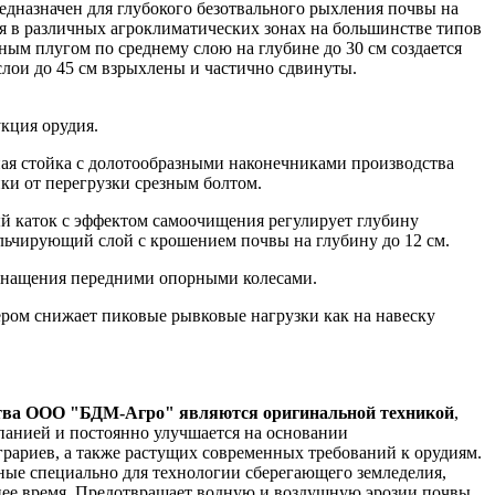
едназначен для глубокого безотвального рыхления почвы на
ся в различных агроклиматических зонах на большинстве типов
ным плугом по среднему слою на глубине до 30 см создается
слои до 45 см взрыхлены и частично сдвинуты.
кция орудия.
ьная стойка с долотообразными наконечниками производства
йки от перегрузки срезным болтом.
 каток с эффектом самоочищения регулирует глубину
ульчирующий слой с крошением почвы на глубину до 12 см.
снащения передними опорными колесами.
ром снижает пиковые рывковые нагрузки как на навеску
ства ООО "БДМ-Агро" являются оригинальной техникой
,
мпанией и постоянно улучшается на основании
грариев, а также растущих современных требований к орудиям.
ые специально для технологии сберегающего земледелия,
нее время. Предотвращает водную и воздушную эрозии почвы.