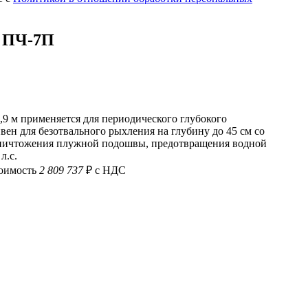
й ПЧ-7П
 м применяется для периодического глубокого
вен для безотвального рыхления на глубину до 45 см со
уничтожения плужной подошвы, предотвращения водной
л.с.
тоимость
2 809 737
₽ с НДС