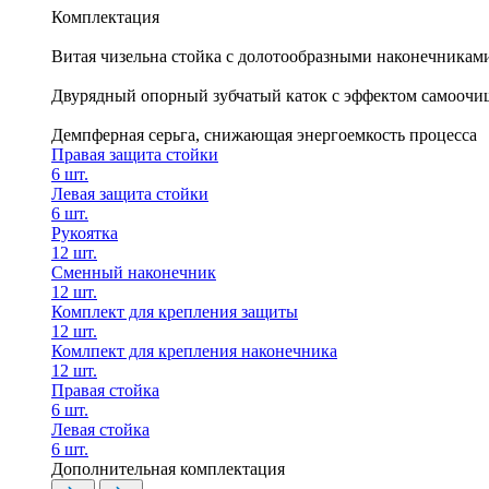
Комплектация
Витая чизельна стойка с долотообразными наконечниками
Двурядный опорный зубчатый каток с эффектом самоочи
Демпферная серьга, снижающая энергоемкость процесса
Правая защита стойки
6 шт.
Левая защита стойки
6 шт.
Рукоятка
12 шт.
Сменный наконечник
12 шт.
Комплект для крепления защиты
12 шт.
Комлпект для крепления наконечника
12 шт.
Правая стойка
6 шт.
Левая стойка
6 шт.
Дополнительная комплектация