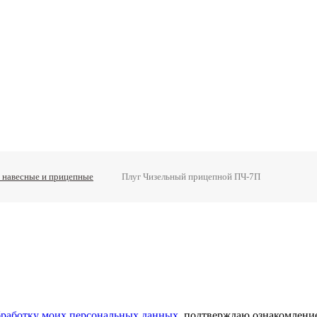
 навесные и прицепные
Плуг Чизельный прицепной ПЧ-7П
обработку моих персональных данных
, подтверждаю ознакомлени