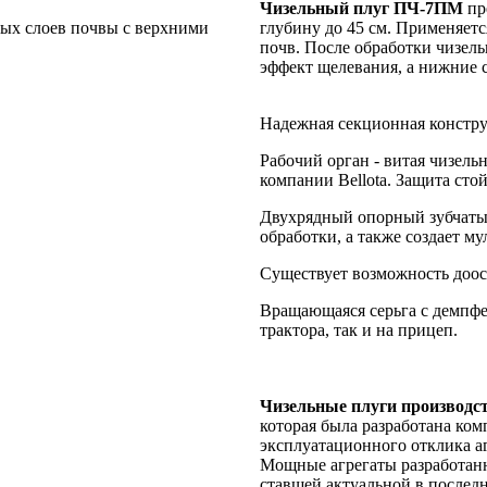
Чизельный плуг ПЧ-7ПМ
пр
ых слоев почвы с верхними
глубину до 45 см. Применяет
почв. После обработки чизель
эффект щелевания, а нижние 
Надежная секционная констру
Рабочий орган - витая чизел
компании Bellota. Защита сто
Двухрядный опорный зубчатый
обработки, а также создает м
Существует возможность доо
Вращающаяся серьга с демпфе
трактора, так и на прицеп.
Чизельные плуги производ
которая была разработана ко
эксплуатационного отклика а
Мощные агрегаты разработанн
ставшей актуальной в послед