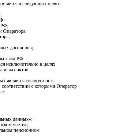
твляется в следующих целях:
;
РФ;
 РФ;
и Оператора;
тора;
овых договоров;
льством РФ.
ься исключительно в целях
авовых актов.
ых является совокупность
в соответствии с которыми Оператор
ле:
альных данных»;
рском учете»;
тельном пенсионном