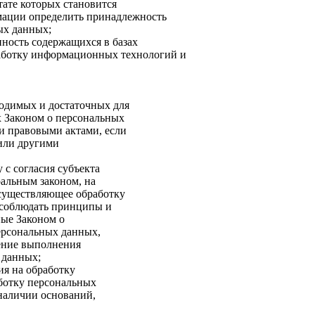
тате которых становится
мации определить принадлежность
ых данных;
ность содержащихся в базах
аботку информационных технологий и
бходимых и достаточных для
х Законом о персональных
и правовыми актами, если
 или другими
 с согласия субъекта
ральным законом, на
осуществляющее обработку
 соблюдать принципы и
ные Законом о
ерсональных данных,
чение выполнения
 данных;
ия на обработку
ботку персональных
 наличии оснований,