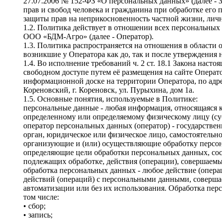
27.07.2006 № 152-ФЗ «О персональных данных» (далее - 
прав и свобод человека и гражданина при обработке его
защиты прав на неприкосновенность частной жизни, лич
1.2. Политика действует в отношении всех персональных
ООО «БДМ-Агро» (далее - Оператор).
1.3. Политика распространяется на отношения в области
возникшие у Оператора как до, так и после утверждения
1.4. Во исполнение требований ч. 2 ст. 18.1 Закона наст
свободном доступе путем её размещения на сайте Операто
информационной доске на территории Оператора, по адре
Кореновский, г. Кореновск, ул. Пурыхина, дом 1а.
1.5. Основные понятия, используемые в Политике:
персональные данные - любая информация, относящаяся 
определенному или определяемому физическому лицу (су
оператор персональных данных (оператор) - государств
орган, юридическое или физическое лицо, самостоятельн
организующие и (или) осуществляющие обработку персо
определяющие цели обработки персональных данных, со
подлежащих обработке, действия (операции), совершаем
обработка персональных данных - любое действие (опера
действий (операций) с персональными данными, соверша
автоматизации или без их использования. Обработка пер
том числе:
• сбор;
• запись;