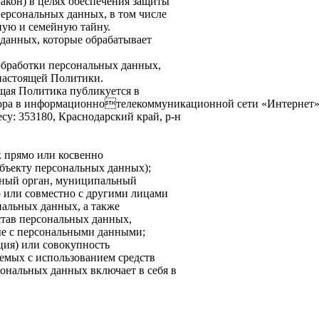
Закон) в целях обеспечения защиты
 персональных данных, в том числе
ную и семейную тайну.
 данных, которые обрабатывает
 обработки персональных данных,
 настоящей Политики.
оящая Политика публикуется в
ра в информационнотелекоммуникационной сети «Интернет», по 
су: 353180, Краснодарский край, р-н
к прямо или косвенно
бъекту персональных данных);
енный орган, муниципальный
о или совместно с другими лицами
нальных данных, а также
став персональных данных,
ые с персональными данными;
ция) или совокупность
емых с использованием средств
сональных данных включает в себя в