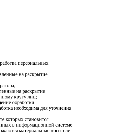
бработка персональных
авленные на раскрытие
ратора;
вленные на раскрытие
нному кругу лиц;
щение обработки
аботка необходима для уточнения
ате которых становится
анных в информационной системе
чтожаются материальные носители