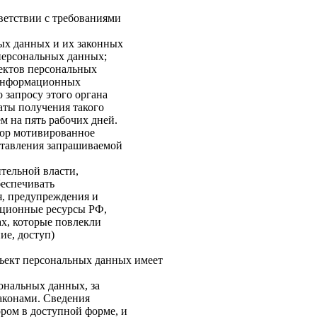
тветствии с требованиями
ных данных и их законных
 персональных данных;
ъектов персональных
, информационных
 запросу этого органа
аты получения такого
ем на пять рабочих дней.
зор мотивированное
ставления запрашиваемой
ительной власти,
беспечивать
я, предупреждения и
ационные ресурсы РФ,
х, которые повлекли
ие, доступ)
бъект персональных данных имеет
ональных данных, за
аконами. Сведения
ром в доступной форме, и