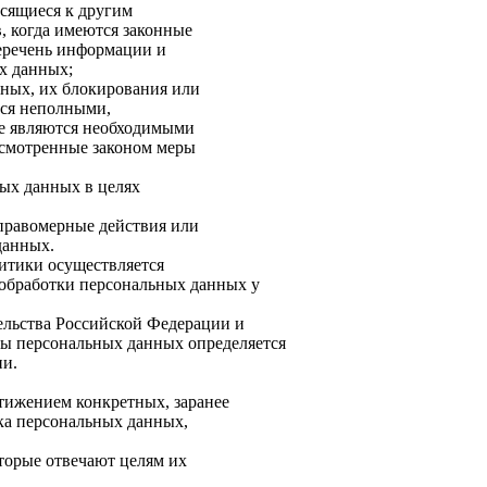
осящиеся к другим
, когда имеются законные
Перечень информации и
х данных;
анных, их блокирования или
тся неполными,
не являются необходимыми
дусмотренные законом меры
ных данных в целях
еправомерные действия или
данных.
литики осуществляется
обработки персональных данных у
тельства Российской Федерации и
ты персональных данных определяется
ии.
стижением конкретных, заранее
тка персональных данных,
оторые отвечают целям их