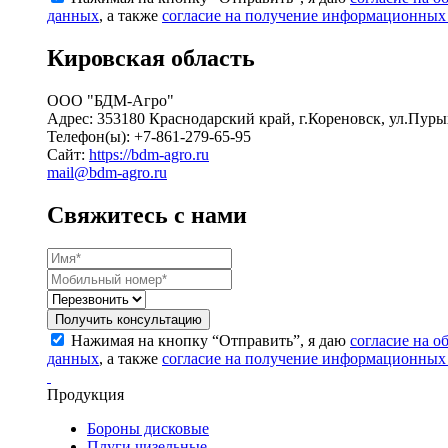
данных
, а также
согласие на получение информационных
Кировская область
ООО "БДМ-Агро"
Адрес: 353180 Краснодарский край, г.Кореновск, ул.Пур
Телефон(ы): +7-861-279-65-95
Сайт:
https://bdm-agro.ru
mail@bdm-agro.ru
Свяжитесь с нами
Получить консультацию
Нажимая на кнопку “Отправить”, я даю
согласие на 
данных
, а также
согласие на получение информационных
Продукция
Бороны дисковые
Плуги чизельные