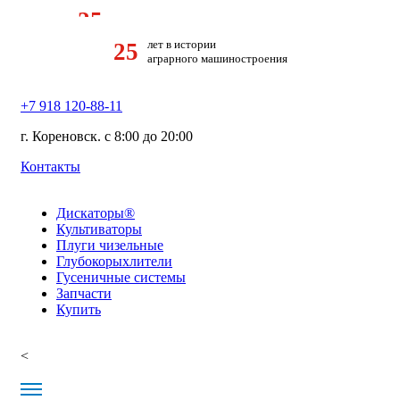
25
лет в истории аграрного машиностроения
лет в истории
25
аграрного машиностроения
+7 918 120-88-11
г. Кореновск. c 8:00 до 20:00
Контакты
Дискаторы®
Культиваторы
Плуги чизельные
Глубокорыхлители
Гусеничные системы
Запчасти
Купить
<