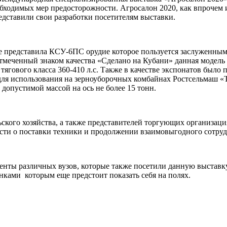
бходимых мер предосторожности. Агросалон 2020, как впрочем 
едставили свои разработки посетителям выставки.
е представила КСУ-6ПС орудие которое пользуется заслуженным 
отмеченный знаком качества «Сделано на Кубани» данная модель и
тягового класса 360-410 л.с. Также в качестве экспонатов было
для использования на зерноуборочных комбайнах Ростсельмаш 
допустимой массой на ось не более 15 тонн.
ьского хозяйства, а также представителей торгующих организац
сти о поставки техники и продолжении взаимовыгодного сотруд
денты различных вузов, которые также посетили данную выставк
нками которым еще предстоит показать себя на полях.